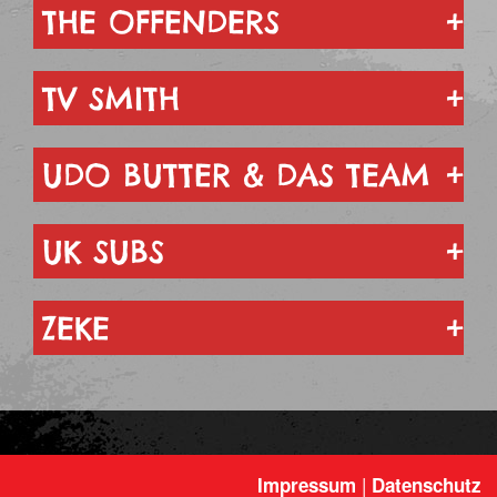
THE OFFENDERS
TV SMITH
UDO BUTTER & DAS TEAM
UK SUBS
ZEKE
|
Impressum
Datenschutz