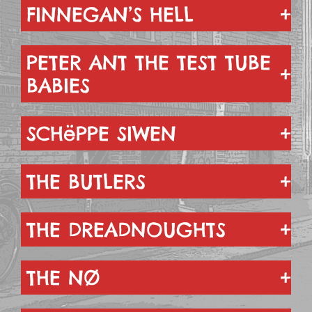
FINNEGAN’S HELL
PETER ANT THE TEST TUBE
BABIES
SCHëPPE SIWEN
THE BUTLERS
THE DREADNOUGHTS
THE NØ